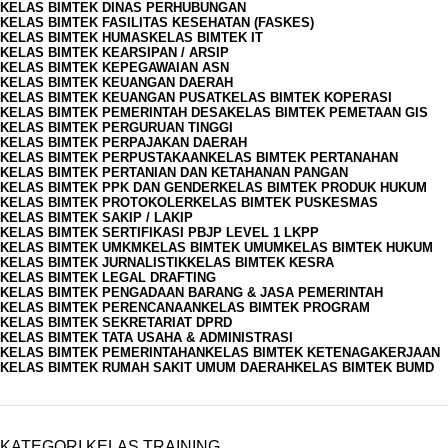
KELAS BIMTEK DINAS PERHUBUNGAN
KELAS BIMTEK FASILITAS KESEHATAN (FASKES)
KELAS BIMTEK HUMAS
KELAS BIMTEK IT
KELAS BIMTEK KEARSIPAN / ARSIP
KELAS BIMTEK KEPEGAWAIAN ASN
KELAS BIMTEK KEUANGAN DAERAH
KELAS BIMTEK KEUANGAN PUSAT
KELAS BIMTEK KOPERASI
KELAS BIMTEK PEMERINTAH DESA
KELAS BIMTEK PEMETAAN GIS
KELAS BIMTEK PERGURUAN TINGGI
KELAS BIMTEK PERPAJAKAN DAERAH
KELAS BIMTEK PERPUSTAKAAN
KELAS BIMTEK PERTANAHAN
KELAS BIMTEK PERTANIAN DAN KETAHANAN PANGAN
KELAS BIMTEK PPK DAN GENDER
KELAS BIMTEK PRODUK HUKUM
KELAS BIMTEK PROTOKOLER
KELAS BIMTEK PUSKESMAS
KELAS BIMTEK SAKIP / LAKIP
KELAS BIMTEK SERTIFIKASI PBJP LEVEL 1 LKPP
KELAS BIMTEK UMKM
KELAS BIMTEK UMUM
KELAS BIMTEK HUKUM
KELAS BIMTEK JURNALISTIK
KELAS BIMTEK KESRA
KELAS BIMTEK LEGAL DRAFTING
KELAS BIMTEK PENGADAAN BARANG & JASA PEMERINTAH
KELAS BIMTEK PERENCANAAN
KELAS BIMTEK PROGRAM
KELAS BIMTEK SEKRETARIAT DPRD
KELAS BIMTEK TATA USAHA & ADMINISTRASI
KELAS BIMTEK PEMERINTAHAN
KELAS BIMTEK KETENAGAKERJAAN
KELAS BIMTEK RUMAH SAKIT UMUM DAERAH
KELAS BIMTEK BUMD
KATEGORI KELAS TRAINING