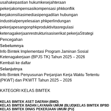
usaha
kepastian hukum
kesejahteraan
pekerja
kompensasi
kompensasi phk
konflik
kerja
konsiliasi
mediasi
pengadilan hubungan
industrial
penyelesaian phk
perlindungan
pekerja
pesangon
phk
produktivitas
regulasi
ketenagakerjaan
restrukturisasi
serikat pekerja
Strategi
Pencegahan
Sebelumnya
Info Bimtek Implementasi Program Jaminan Sosial
Ketenagakerjaan (BPJS TK) Tahun 2025 – 2026
Kembali ke daftar
Selanjutnya
Info Bimtek Penyusunan Perjanjian Kerja Waktu Tertentu
(PKWT) dan PKWTT Tahun 2025 – 2026
KATEGORI KELAS BIMTEK
KELAS BIMTEK ASET DAERAH (BMD)
KELAS BIMTEK BADAN LAYANAN UMUM (BLUD)
KELAS BIMTEK BPBD
KELAS BIMTEK DINAS PEKERJAAN UMUM (PU)