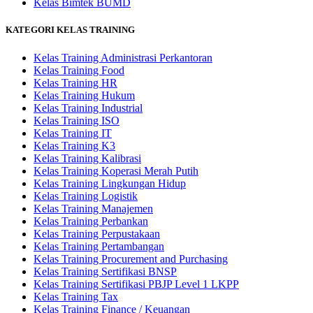
Kelas Bimtek BUMD
KATEGORI KELAS TRAINING
Kelas Training Administrasi Perkantoran
Kelas Training Food
Kelas Training HR
Kelas Training Hukum
Kelas Training Industrial
Kelas Training ISO
Kelas Training IT
Kelas Training K3
Kelas Training Kalibrasi
Kelas Training Koperasi Merah Putih
Kelas Training Lingkungan Hidup
Kelas Training Logistik
Kelas Training Manajemen
Kelas Training Perbankan
Kelas Training Perpustakaan
Kelas Training Pertambangan
Kelas Training Procurement and Purchasing
Kelas Training Sertifikasi BNSP
Kelas Training Sertifikasi PBJP Level 1 LKPP
Kelas Training Tax
Kelas Training Finance / Keuangan