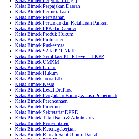
Kelas Bimtek Perguruan Tinggi
Kelas Bimtek Perpajakan Daerah
Kelas Bimtek Perpustakaan
Kelas Bimtek Pertanahan
Kelas Bimtek Pertanian dan Ketahanan Pangan
Kelas Bimtek PPK dan Gender
Kelas Bimtek Produk Hukum
Kelas Bimtek Protokoler
Kelas Bimtek Puskesmas
Kelas Bimtek SAKIP / LAKIP
Kelas Bimtek Sertifikasi PBJP Level 1 LKPP
Kelas Bimtek UMKM
Kelas Bimtek Umum
Kelas Bimtek Hukum
Kelas Bimtek Jurnalistik
Kelas Bimtek Kesra
Kelas Bimtek Legal Drafting
Kelas Bimtek Pengadaan Barang & Jasa Pemerintah
Kelas Bimtek Perencanaan
Kelas Bimtek Program
Kelas Bimtek Sekretariat DPRD
Kelas Bimtek Tata Usaha & Administrasi
Kelas Bimtek Pemerintahan
Kelas Bimtek Ketenagakerjaan
Kelas Bimtek Rumah Sakit Umum Daerah