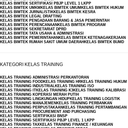
KELAS BIMTEK SERTIFIKASI PBJP LEVEL 1 LKPP
KELAS BIMTEK UMKM
KELAS BIMTEK UMUM
KELAS BIMTEK HUKUM
KELAS BIMTEK JURNALISTIK
KELAS BIMTEK KESRA
KELAS BIMTEK LEGAL DRAFTING
KELAS BIMTEK PENGADAAN BARANG & JASA PEMERINTAH
KELAS BIMTEK PERENCANAAN
KELAS BIMTEK PROGRAM
KELAS BIMTEK SEKRETARIAT DPRD
KELAS BIMTEK TATA USAHA & ADMINISTRASI
KELAS BIMTEK PEMERINTAHAN
KELAS BIMTEK KETENAGAKERJAAN
KELAS BIMTEK RUMAH SAKIT UMUM DAERAH
KELAS BIMTEK BUMD
KATEGORI KELAS TRAINING
KELAS TRAINING ADMINISTRASI PERKANTORAN
KELAS TRAINING FOOD
KELAS TRAINING HR
KELAS TRAINING HUKUM
KELAS TRAINING INDUSTRIAL
KELAS TRAINING ISO
KELAS TRAINING IT
KELAS TRAINING K3
KELAS TRAINING KALIBRASI
KELAS TRAINING KOPERASI MERAH PUTIH
KELAS TRAINING LINGKUNGAN HIDUP
KELAS TRAINING LOGISTIK
KELAS TRAINING MANAJEMEN
KELAS TRAINING PERBANKAN
KELAS TRAINING PERPUSTAKAAN
KELAS TRAINING PERTAMBANGAN
KELAS TRAINING PROCUREMENT AND PURCHASING
KELAS TRAINING SERTIFIKASI BNSP
KELAS TRAINING SERTIFIKASI PBJP LEVEL 1 LKPP
KELAS TRAINING TAX
KELAS TRAINING FINANCE / KEUANGAN