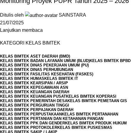
Monitoring Proyek PUPR Tahun 2025 – 2026
Ditulis oleh
SAINSTARA
21/07/2025
Lanjutkan membaca
KATEGORI KELAS BIMTEK
KELAS BIMTEK ASET DAERAH (BMD)
KELAS BIMTEK BADAN LAYANAN UMUM (BLUD)
KELAS BIMTEK BPBD
KELAS BIMTEK DINAS PEKERJAAN UMUM (PU)
KELAS BIMTEK DINAS PERHUBUNGAN
KELAS BIMTEK FASILITAS KESEHATAN (FASKES)
KELAS BIMTEK HUMAS
KELAS BIMTEK IT
KELAS BIMTEK KEARSIPAN / ARSIP
KELAS BIMTEK KEPEGAWAIAN ASN
KELAS BIMTEK KEUANGAN DAERAH
KELAS BIMTEK KEUANGAN PUSAT
KELAS BIMTEK KOPERASI
KELAS BIMTEK PEMERINTAH DESA
KELAS BIMTEK PEMETAAN GIS
KELAS BIMTEK PERGURUAN TINGGI
KELAS BIMTEK PERPAJAKAN DAERAH
KELAS BIMTEK PERPUSTAKAAN
KELAS BIMTEK PERTANAHAN
KELAS BIMTEK PERTANIAN DAN KETAHANAN PANGAN
KELAS BIMTEK PPK DAN GENDER
KELAS BIMTEK PRODUK HUKUM
KELAS BIMTEK PROTOKOLER
KELAS BIMTEK PUSKESMAS
KELAS BIMTEK SAKIP / LAKIP