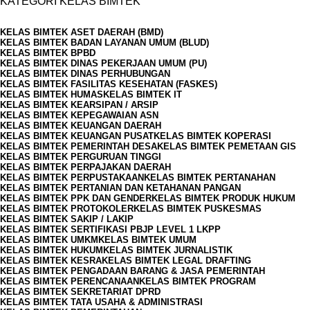
KATEGORI KELAS BIMTEK
KELAS BIMTEK ASET DAERAH (BMD)
KELAS BIMTEK BADAN LAYANAN UMUM (BLUD)
KELAS BIMTEK BPBD
KELAS BIMTEK DINAS PEKERJAAN UMUM (PU)
KELAS BIMTEK DINAS PERHUBUNGAN
KELAS BIMTEK FASILITAS KESEHATAN (FASKES)
KELAS BIMTEK HUMAS
KELAS BIMTEK IT
KELAS BIMTEK KEARSIPAN / ARSIP
KELAS BIMTEK KEPEGAWAIAN ASN
KELAS BIMTEK KEUANGAN DAERAH
KELAS BIMTEK KEUANGAN PUSAT
KELAS BIMTEK KOPERASI
KELAS BIMTEK PEMERINTAH DESA
KELAS BIMTEK PEMETAAN GIS
KELAS BIMTEK PERGURUAN TINGGI
KELAS BIMTEK PERPAJAKAN DAERAH
KELAS BIMTEK PERPUSTAKAAN
KELAS BIMTEK PERTANAHAN
KELAS BIMTEK PERTANIAN DAN KETAHANAN PANGAN
KELAS BIMTEK PPK DAN GENDER
KELAS BIMTEK PRODUK HUKUM
KELAS BIMTEK PROTOKOLER
KELAS BIMTEK PUSKESMAS
KELAS BIMTEK SAKIP / LAKIP
KELAS BIMTEK SERTIFIKASI PBJP LEVEL 1 LKPP
KELAS BIMTEK UMKM
KELAS BIMTEK UMUM
KELAS BIMTEK HUKUM
KELAS BIMTEK JURNALISTIK
KELAS BIMTEK KESRA
KELAS BIMTEK LEGAL DRAFTING
KELAS BIMTEK PENGADAAN BARANG & JASA PEMERINTAH
KELAS BIMTEK PERENCANAAN
KELAS BIMTEK PROGRAM
KELAS BIMTEK SEKRETARIAT DPRD
KELAS BIMTEK TATA USAHA & ADMINISTRASI