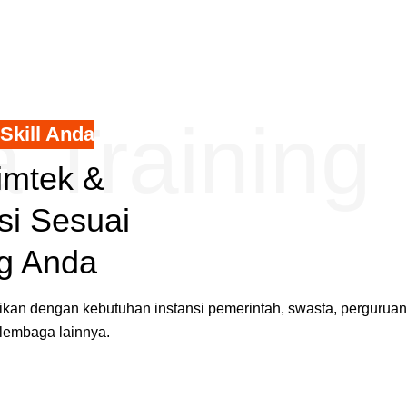
a Training
Skill Anda
Bimtek &
asi Sesuai
g Anda
ikan dengan kebutuhan instansi pemerintah, swasta, perguruan
 lembaga lainnya.