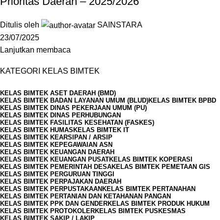
Prioritas Daerah – 2025/2026
Ditulis oleh
SAINSTARA
23/07/2025
Lanjutkan membaca
KATEGORI KELAS BIMTEK
KELAS BIMTEK ASET DAERAH (BMD)
KELAS BIMTEK BADAN LAYANAN UMUM (BLUD)
KELAS BIMTEK BPBD
KELAS BIMTEK DINAS PEKERJAAN UMUM (PU)
KELAS BIMTEK DINAS PERHUBUNGAN
KELAS BIMTEK FASILITAS KESEHATAN (FASKES)
KELAS BIMTEK HUMAS
KELAS BIMTEK IT
KELAS BIMTEK KEARSIPAN / ARSIP
KELAS BIMTEK KEPEGAWAIAN ASN
KELAS BIMTEK KEUANGAN DAERAH
KELAS BIMTEK KEUANGAN PUSAT
KELAS BIMTEK KOPERASI
KELAS BIMTEK PEMERINTAH DESA
KELAS BIMTEK PEMETAAN GIS
KELAS BIMTEK PERGURUAN TINGGI
KELAS BIMTEK PERPAJAKAN DAERAH
KELAS BIMTEK PERPUSTAKAAN
KELAS BIMTEK PERTANAHAN
KELAS BIMTEK PERTANIAN DAN KETAHANAN PANGAN
KELAS BIMTEK PPK DAN GENDER
KELAS BIMTEK PRODUK HUKUM
KELAS BIMTEK PROTOKOLER
KELAS BIMTEK PUSKESMAS
KELAS BIMTEK SAKIP / LAKIP