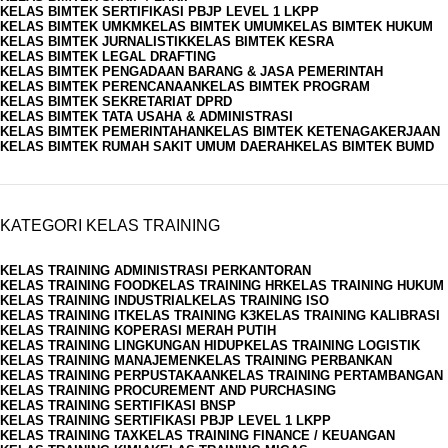
KELAS BIMTEK SERTIFIKASI PBJP LEVEL 1 LKPP
KELAS BIMTEK UMKM
KELAS BIMTEK UMUM
KELAS BIMTEK HUKUM
KELAS BIMTEK JURNALISTIK
KELAS BIMTEK KESRA
KELAS BIMTEK LEGAL DRAFTING
KELAS BIMTEK PENGADAAN BARANG & JASA PEMERINTAH
KELAS BIMTEK PERENCANAAN
KELAS BIMTEK PROGRAM
KELAS BIMTEK SEKRETARIAT DPRD
KELAS BIMTEK TATA USAHA & ADMINISTRASI
KELAS BIMTEK PEMERINTAHAN
KELAS BIMTEK KETENAGAKERJAAN
KELAS BIMTEK RUMAH SAKIT UMUM DAERAH
KELAS BIMTEK BUMD
KATEGORI KELAS TRAINING
KELAS TRAINING ADMINISTRASI PERKANTORAN
KELAS TRAINING FOOD
KELAS TRAINING HR
KELAS TRAINING HUKUM
KELAS TRAINING INDUSTRIAL
KELAS TRAINING ISO
KELAS TRAINING IT
KELAS TRAINING K3
KELAS TRAINING KALIBRASI
KELAS TRAINING KOPERASI MERAH PUTIH
KELAS TRAINING LINGKUNGAN HIDUP
KELAS TRAINING LOGISTIK
KELAS TRAINING MANAJEMEN
KELAS TRAINING PERBANKAN
KELAS TRAINING PERPUSTAKAAN
KELAS TRAINING PERTAMBANGAN
KELAS TRAINING PROCUREMENT AND PURCHASING
KELAS TRAINING SERTIFIKASI BNSP
KELAS TRAINING SERTIFIKASI PBJP LEVEL 1 LKPP
KELAS TRAINING TAX
KELAS TRAINING FINANCE / KEUANGAN