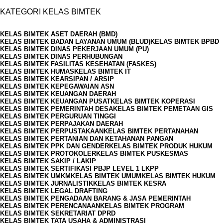
KATEGORI KELAS BIMTEK
KELAS BIMTEK ASET DAERAH (BMD)
KELAS BIMTEK BADAN LAYANAN UMUM (BLUD)
KELAS BIMTEK BPBD
KELAS BIMTEK DINAS PEKERJAAN UMUM (PU)
KELAS BIMTEK DINAS PERHUBUNGAN
KELAS BIMTEK FASILITAS KESEHATAN (FASKES)
KELAS BIMTEK HUMAS
KELAS BIMTEK IT
KELAS BIMTEK KEARSIPAN / ARSIP
KELAS BIMTEK KEPEGAWAIAN ASN
KELAS BIMTEK KEUANGAN DAERAH
KELAS BIMTEK KEUANGAN PUSAT
KELAS BIMTEK KOPERASI
KELAS BIMTEK PEMERINTAH DESA
KELAS BIMTEK PEMETAAN GIS
KELAS BIMTEK PERGURUAN TINGGI
KELAS BIMTEK PERPAJAKAN DAERAH
KELAS BIMTEK PERPUSTAKAAN
KELAS BIMTEK PERTANAHAN
KELAS BIMTEK PERTANIAN DAN KETAHANAN PANGAN
KELAS BIMTEK PPK DAN GENDER
KELAS BIMTEK PRODUK HUKUM
KELAS BIMTEK PROTOKOLER
KELAS BIMTEK PUSKESMAS
KELAS BIMTEK SAKIP / LAKIP
KELAS BIMTEK SERTIFIKASI PBJP LEVEL 1 LKPP
KELAS BIMTEK UMKM
KELAS BIMTEK UMUM
KELAS BIMTEK HUKUM
KELAS BIMTEK JURNALISTIK
KELAS BIMTEK KESRA
KELAS BIMTEK LEGAL DRAFTING
KELAS BIMTEK PENGADAAN BARANG & JASA PEMERINTAH
KELAS BIMTEK PERENCANAAN
KELAS BIMTEK PROGRAM
KELAS BIMTEK SEKRETARIAT DPRD
KELAS BIMTEK TATA USAHA & ADMINISTRASI