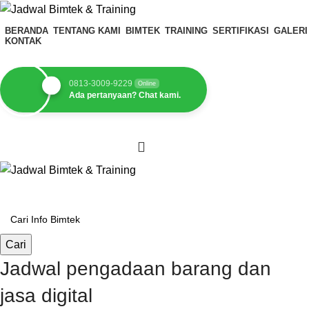
BERANDA
TENTANG KAMI
BIMTEK
TRAINING
SERTIFIKASI
GALERI
KONTAK
0813-3009-9229
Online
Ada pertanyaan? Chat kami.
Cari
Kategori Pilihan
Cari
Jadwal pengadaan barang dan
jasa digital