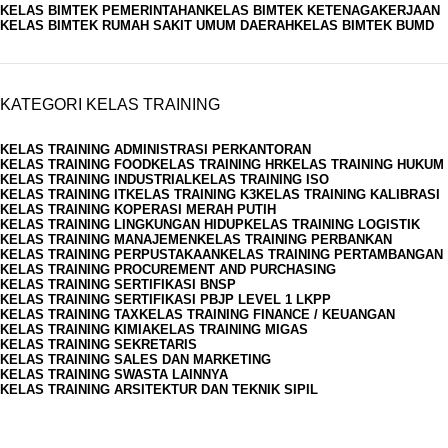
KELAS BIMTEK PEMERINTAHAN
KELAS BIMTEK KETENAGAKERJAAN
KELAS BIMTEK RUMAH SAKIT UMUM DAERAH
KELAS BIMTEK BUMD
KATEGORI KELAS TRAINING
KELAS TRAINING ADMINISTRASI PERKANTORAN
KELAS TRAINING FOOD
KELAS TRAINING HR
KELAS TRAINING HUKUM
KELAS TRAINING INDUSTRIAL
KELAS TRAINING ISO
KELAS TRAINING IT
KELAS TRAINING K3
KELAS TRAINING KALIBRASI
KELAS TRAINING KOPERASI MERAH PUTIH
KELAS TRAINING LINGKUNGAN HIDUP
KELAS TRAINING LOGISTIK
KELAS TRAINING MANAJEMEN
KELAS TRAINING PERBANKAN
KELAS TRAINING PERPUSTAKAAN
KELAS TRAINING PERTAMBANGAN
KELAS TRAINING PROCUREMENT AND PURCHASING
KELAS TRAINING SERTIFIKASI BNSP
KELAS TRAINING SERTIFIKASI PBJP LEVEL 1 LKPP
KELAS TRAINING TAX
KELAS TRAINING FINANCE / KEUANGAN
KELAS TRAINING KIMIA
KELAS TRAINING MIGAS
KELAS TRAINING SEKRETARIS
KELAS TRAINING SALES DAN MARKETING
KELAS TRAINING SWASTA LAINNYA
KELAS TRAINING ARSITEKTUR DAN TEKNIK SIPIL