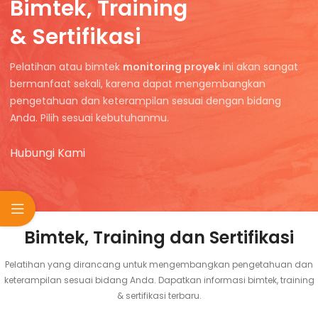
Bimtek, Training
& Sertifikasi
Pelatihan atau bimtek
monitoring proyek
ini akan sangat
bermanfaat sekali, karena dapat mengembangkan
pengetahuan dan keterampilan sesuai dengan bidang
Anda. Pilih sesuai kebutuhanmu.
Hubungi Kami
Bimtek, Training dan Sertifikasi
Pelatihan yang dirancang untuk mengembangkan pengetahuan dan
keterampilan sesuai bidang Anda. Dapatkan informasi bimtek, training
& sertifikasi terbaru.