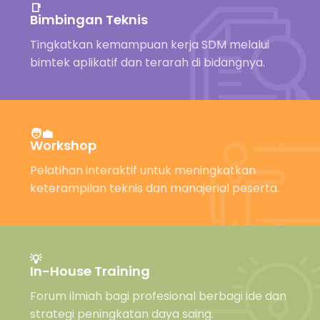
📑
Bimbingan Teknis
Tingkatkan kemampuan kerja SDM melalui
bimtek aplikatif dan terarah di bidangnya.
🧑‍💼
Workshop
Pelatihan interaktif untuk meningkatkan
keterampilan teknis dan manajerial peserta.
💡
In-House Training
Forum ilmiah bagi profesional berbagi ide dan
strategi peningkatan daya saing.