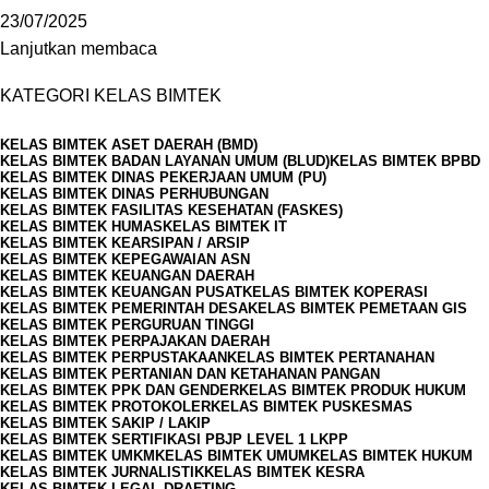
23/07/2025
Lanjutkan membaca
KATEGORI KELAS BIMTEK
KELAS BIMTEK ASET DAERAH (BMD)
KELAS BIMTEK BADAN LAYANAN UMUM (BLUD)
KELAS BIMTEK BPBD
KELAS BIMTEK DINAS PEKERJAAN UMUM (PU)
KELAS BIMTEK DINAS PERHUBUNGAN
KELAS BIMTEK FASILITAS KESEHATAN (FASKES)
KELAS BIMTEK HUMAS
KELAS BIMTEK IT
KELAS BIMTEK KEARSIPAN / ARSIP
KELAS BIMTEK KEPEGAWAIAN ASN
KELAS BIMTEK KEUANGAN DAERAH
KELAS BIMTEK KEUANGAN PUSAT
KELAS BIMTEK KOPERASI
KELAS BIMTEK PEMERINTAH DESA
KELAS BIMTEK PEMETAAN GIS
KELAS BIMTEK PERGURUAN TINGGI
KELAS BIMTEK PERPAJAKAN DAERAH
KELAS BIMTEK PERPUSTAKAAN
KELAS BIMTEK PERTANAHAN
KELAS BIMTEK PERTANIAN DAN KETAHANAN PANGAN
KELAS BIMTEK PPK DAN GENDER
KELAS BIMTEK PRODUK HUKUM
KELAS BIMTEK PROTOKOLER
KELAS BIMTEK PUSKESMAS
KELAS BIMTEK SAKIP / LAKIP
KELAS BIMTEK SERTIFIKASI PBJP LEVEL 1 LKPP
KELAS BIMTEK UMKM
KELAS BIMTEK UMUM
KELAS BIMTEK HUKUM
KELAS BIMTEK JURNALISTIK
KELAS BIMTEK KESRA
KELAS BIMTEK LEGAL DRAFTING