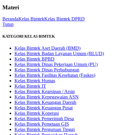
Materi
Beranda
Kelas Bimtek
Kelas Bimtek DPRD
Tutup
KATEGORI KELAS BIMTEK
Kelas Bimtek Aset Daerah (BMD)
Kelas Bimtek Badan Layanan Umum (BLUD)
Kelas Bimtek BPBD
Kelas Bimtek Dinas Pekerjaan Umum (PU)
Kelas Bimtek Dinas Perhubungan
Kelas Bimtek Fasilitas Kesehatan (Faskes)
Kelas Bimtek Humas
Kelas Bimtek IT
Kelas Bimtek Kearsipan / Arsip
Kelas Bimtek Kepegawaian ASN
Kelas Bimtek Keuangan Daerah
Kelas Bimtek Keuangan Pusat
Kelas Bimtek Koperasi
Kelas Bimtek Pemerintah Desa
Kelas Bimtek Pemetaan GIS
Kelas Bimtek Perguruan Tinggi
Kelas Bimtek Perpajakan Daerah