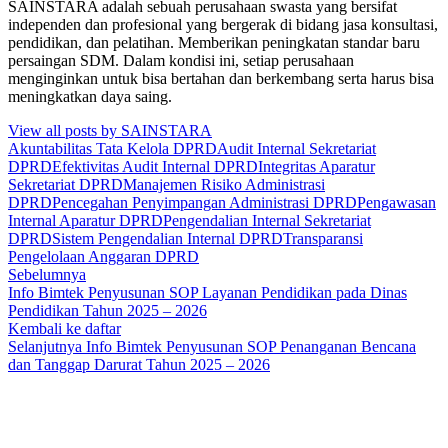
SAINSTARA adalah sebuah perusahaan swasta yang bersifat
independen dan profesional yang bergerak di bidang jasa konsultasi,
pendidikan, dan pelatihan. Memberikan peningkatan standar baru
persaingan SDM. Dalam kondisi ini, setiap perusahaan
menginginkan untuk bisa bertahan dan berkembang serta harus bisa
meningkatkan daya saing.
View all posts by SAINSTARA
Akuntabilitas Tata Kelola DPRD
Audit Internal Sekretariat
DPRD
Efektivitas Audit Internal DPRD
Integritas Aparatur
Sekretariat DPRD
Manajemen Risiko Administrasi
DPRD
Pencegahan Penyimpangan Administrasi DPRD
Pengawasan
Internal Aparatur DPRD
Pengendalian Internal Sekretariat
DPRD
Sistem Pengendalian Internal DPRD
Transparansi
Pengelolaan Anggaran DPRD
Sebelumnya
Info Bimtek Penyusunan SOP Layanan Pendidikan pada Dinas
Pendidikan Tahun 2025 – 2026
Kembali ke daftar
Selanjutnya
Info Bimtek Penyusunan SOP Penanganan Bencana
dan Tanggap Darurat Tahun 2025 – 2026