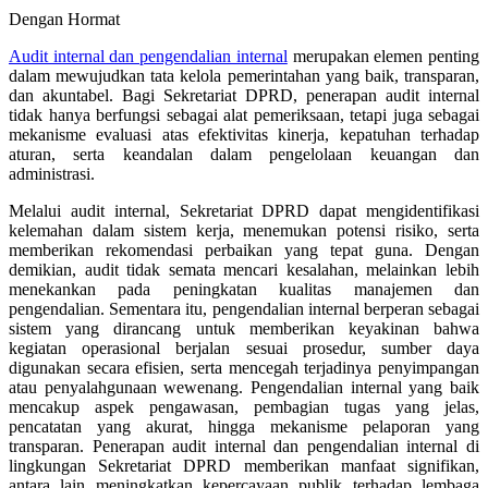
Dengan Hormat
Audit internal dan pengendalian internal
merupakan elemen penting
dalam mewujudkan tata kelola pemerintahan yang baik, transparan,
dan akuntabel. Bagi Sekretariat DPRD, penerapan audit internal
tidak hanya berfungsi sebagai alat pemeriksaan, tetapi juga sebagai
mekanisme evaluasi atas efektivitas kinerja, kepatuhan terhadap
aturan, serta keandalan dalam pengelolaan keuangan dan
administrasi.
Melalui audit internal, Sekretariat DPRD dapat mengidentifikasi
kelemahan dalam sistem kerja, menemukan potensi risiko, serta
memberikan rekomendasi perbaikan yang tepat guna. Dengan
demikian, audit tidak semata mencari kesalahan, melainkan lebih
menekankan pada peningkatan kualitas manajemen dan
pengendalian. Sementara itu, pengendalian internal berperan sebagai
sistem yang dirancang untuk memberikan keyakinan bahwa
kegiatan operasional berjalan sesuai prosedur, sumber daya
digunakan secara efisien, serta mencegah terjadinya penyimpangan
atau penyalahgunaan wewenang. Pengendalian internal yang baik
mencakup aspek pengawasan, pembagian tugas yang jelas,
pencatatan yang akurat, hingga mekanisme pelaporan yang
transparan. Penerapan audit internal dan pengendalian internal di
lingkungan Sekretariat DPRD memberikan manfaat signifikan,
antara lain meningkatkan kepercayaan publik terhadap lembaga