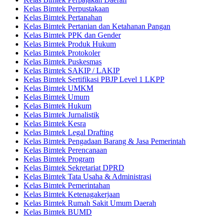
Kelas Bimtek Perpustakaan
Kelas Bimtek Pertanahan
Kelas Bimtek Pertanian dan Ketahanan Pangan
Kelas Bimtek PPK dan Gender
Kelas Bimtek Produk Hukum
Kelas Bimtek Protokoler
Kelas Bimtek Puskesmas
Kelas Bimtek SAKIP / LAKIP
Kelas Bimtek Sertifikasi PBJP Level 1 LKPP
Kelas Bimtek UMKM
Kelas Bimtek Umum
Kelas Bimtek Hukum
Kelas Bimtek Jurnalistik
Kelas Bimtek Kesra
Kelas Bimtek Legal Drafting
Kelas Bimtek Pengadaan Barang & Jasa Pemerintah
Kelas Bimtek Perencanaan
Kelas Bimtek Program
Kelas Bimtek Sekretariat DPRD
Kelas Bimtek Tata Usaha & Administrasi
Kelas Bimtek Pemerintahan
Kelas Bimtek Ketenagakerjaan
Kelas Bimtek Rumah Sakit Umum Daerah
Kelas Bimtek BUMD